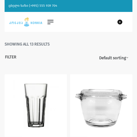
ცხელი ხაზი (+995) 555 939 704
0
SHOWING ALL 13 RESULTS
FILTER
Default sorting