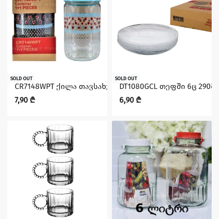
SOLD OUT
SOLD OUT
CR7148WPT ქილა თავსახურით 3ც 750მლ KAVEH
DT1080GCL თეფში 6ც 290მ
7,90
₾
6,90
₾