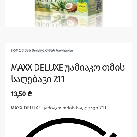
HOME
›
ᲗᲛᲘᲡ ᲛᲝᲕᲚᲐ
›
ᲗᲛᲘᲡ ᲡᲐᲦᲔᲑᲐᲕᲘ
MAXX DELUXE უამიაკო თმის
საღებავი 7.11
13,50
₾
MAXX DELUXE უამიაკო თმის საღებავი 7.11