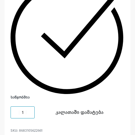
ᲡᲐᲬᲧᲝᲑᲨᲘᲐ
კალათაში დამატება
8683105622661