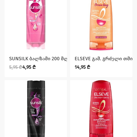
დაზოგე 1,00 ₾
SUNSILK ბალზამი 200 მლ მბზინვარება და სიძლიერე
ELSEVE გამ. გრძელი თმის 
5,95
₾
4,95
₾
14,95
₾