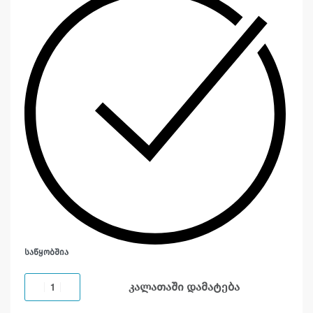
ᲡᲐᲬᲧᲝᲑᲨᲘᲐ
კალათაში დამატება