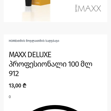
HOME
›
ᲗᲛᲘᲡ ᲛᲝᲕᲚᲐ
›
ᲗᲛᲘᲡ ᲡᲐᲦᲔᲑᲐᲕᲘ
MAXX DELUXE
პროფესიონალი 100 მლ
912
13,00
₾
0