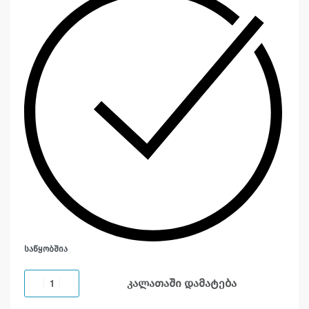
ᲡᲐᲬᲧᲝᲑᲨᲘᲐ
კალათაში დამატება