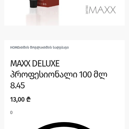
HOME
›
ᲗᲛᲘᲡ ᲛᲝᲕᲚᲐ
›
ᲗᲛᲘᲡ ᲡᲐᲦᲔᲑᲐᲕᲘ
MAXX DELUXE
პროფესიონალი 100 მლ
8.45
13,00
₾
0