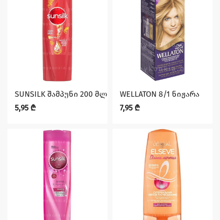
SUNSILK შამპუნი 200 მლ შეღებილი თმის
WELLATON 8/1 ნიჟარა
5,95
₾
7,95
₾