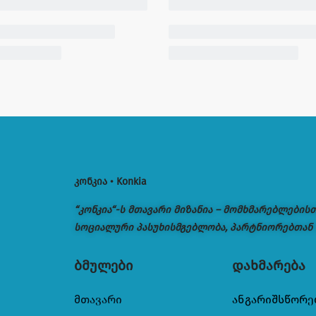
კონკია • Konkia
“კონკია“-ს მთავარი მიზანია – მომხმარებლების
სოციალური პასუხისმგებლობა, პარტნიორებთან
ბმულები
დახმარება
მთავარი
ანგარიშსწორე