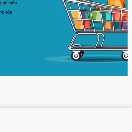
ლურობა
ობები
კალათაში დამატება
ᲡᲐᲬᲧᲝᲑᲨᲘᲐ