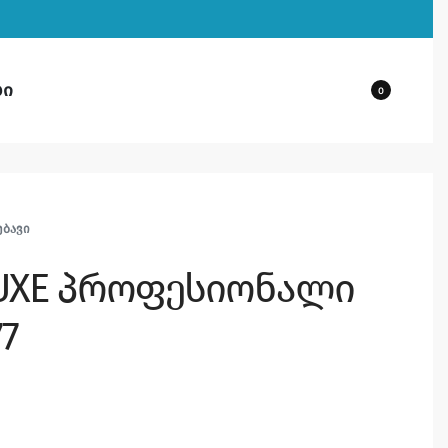
ბი
0
ᲔᲑᲐᲕᲘ
LUXE პროფესიონალი
77