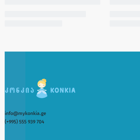
info@mykonkia.ge
(+995) 555 939 704