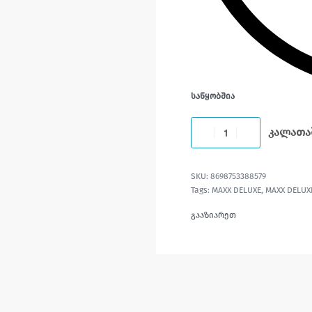
ᲡᲐᲬᲧᲝᲑᲨᲘᲐ
კალათა
8698753388579
Tags:
MAXX DELUXE
,
MAXX DELUX
გააზიარეთ