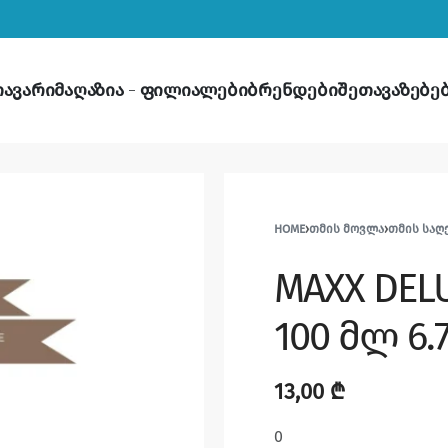
თავარი
მაღაზია
ფილიალები
ბრენდები
შეთავაზებე
HOME
›
ᲗᲛᲘᲡ ᲛᲝᲕᲚᲐ
›
ᲗᲛᲘᲡ ᲡᲐᲦ
MAXX DE
100 მლ 6.
13,00
₾
0