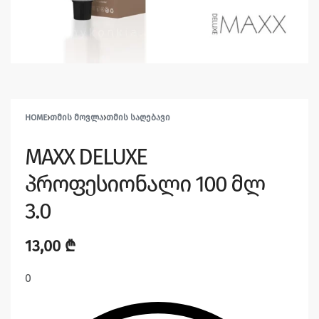
HOME
›
ᲗᲛᲘᲡ ᲛᲝᲕᲚᲐ
›
ᲗᲛᲘᲡ ᲡᲐᲦᲔᲑᲐᲕᲘ
MAXX DELUXE
პროფესიონალი 100 მლ
3.0
13,00
₾
0