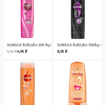
დაზოგე 1,00 ₾
SUNSILK შამპუნი 200 მლ მბზინვარება და სიძლიერე
SUNSILK შამპუნი 350მლ შ
5,95
₾
4,95
₾
8,95
₾