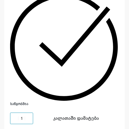
ᲡᲐᲬᲧᲝᲑᲨᲘᲐ
კალათაში დამატება