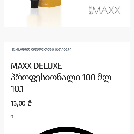
HOME
›
ᲗᲛᲘᲡ ᲛᲝᲕᲚᲐ
›
ᲗᲛᲘᲡ ᲡᲐᲦᲔᲑᲐᲕᲘ
MAXX DELUXE
პროფესიონალი 100 მლ
10.1
13,00
₾
0