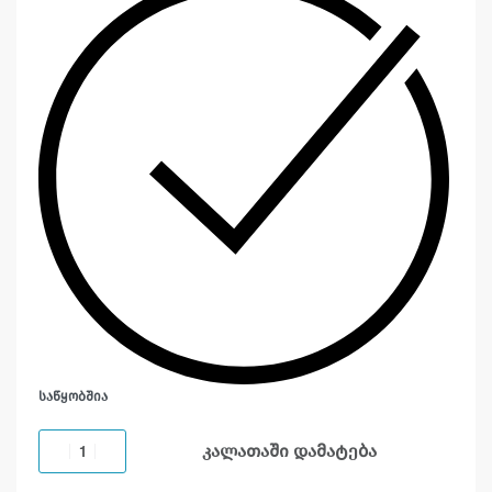
ᲡᲐᲬᲧᲝᲑᲨᲘᲐ
კალათაში დამატება