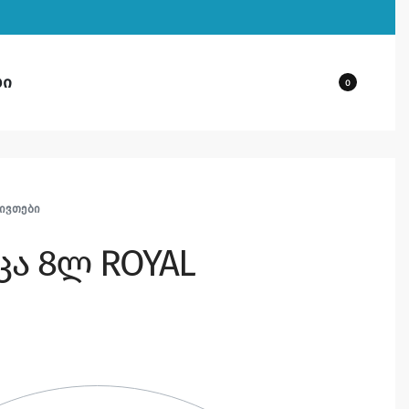
ბი
0
ᲜᲘᲕᲗᲔᲑᲘ
ოცა 8ლ ROYAL