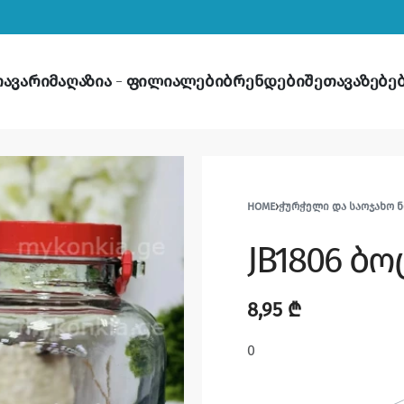
თავარი
მაღაზია
ფილიალები
ბრენდები
შეთავაზებე
HOME
›
ᲭᲣᲠᲭᲔᲚᲘ ᲓᲐ ᲡᲐᲝᲯᲐᲮᲝ 
JB1806 ბ
8,95
₾
0