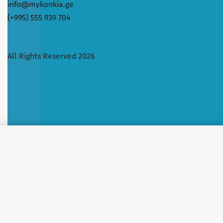
info@mykonkia.ge
(+995) 555 939 704
All Rights Reserved 2026
JB1806 ბოცა 8ლ ROYAL