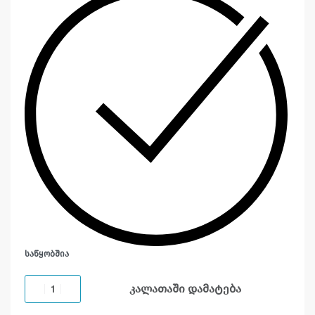
ᲡᲐᲬᲧᲝᲑᲨᲘᲐ
კალათაში დამატება