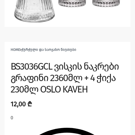
HOME
›
ᲭᲣᲠᲭᲔᲚᲘ ᲓᲐ ᲡᲐᲝᲯᲐᲮᲝ ᲜᲘᲕᲗᲔᲑᲘ
BS3036GCL ვისკის ნაკრები
გრაფინი 2360მლ + 4 ჭიქა
230მლ OSLO KAVEH
12,00
₾
0