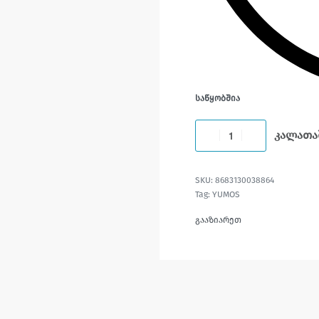
ᲡᲐᲬᲧᲝᲑᲨᲘᲐ
კალათა
8683130038864
Tag:
YUMOS
გააზიარეთ