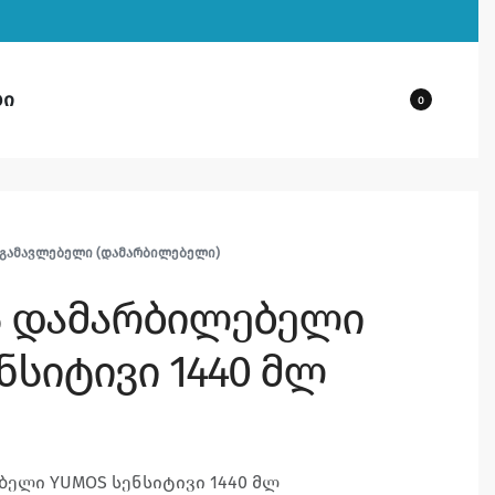
ბი
0
ᲒᲐᲛᲐᲕᲚᲔᲑᲔᲚᲘ (ᲓᲐᲛᲐᲠᲑᲘᲚᲔᲑᲔᲚᲘ)
ს დამარბილებელი
ნსიტივი 1440 მლ
ბელი YUMOS სენსიტივი 1440 მლ