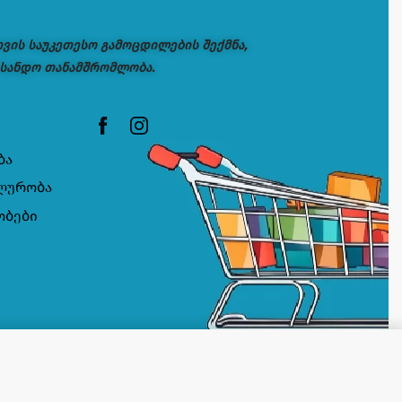
თვის საუკეთესო გამოცდილების შექმნა,
 სანდო თანამშრომლობა.
ბა
ლურობა
ობები
კალათაში დამატება
ᲡᲐᲬᲧᲝᲑᲨᲘᲐ