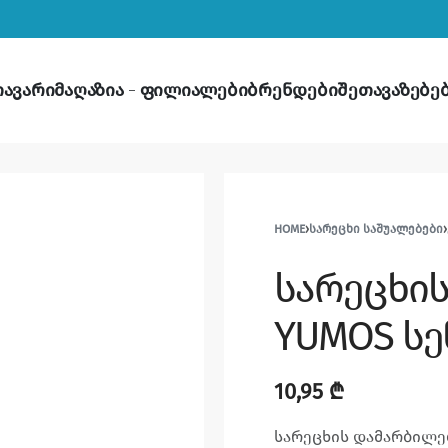
თავარი
მაღაზია
ფილიალები
ბრენდები
შეთავაზებე
HOME
›
ᲡᲐᲠᲔᲪᲮᲘ ᲡᲐᲨᲣᲐᲚᲔᲑᲔᲑᲘ
›
სარეცხი
YUMOS სე
10,95
₾
სარეცხის დამარბილე