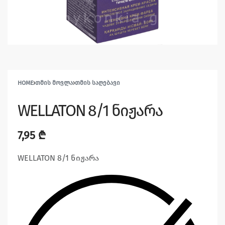
HOME
›
ᲗᲛᲘᲡ ᲛᲝᲕᲚᲐ
›
ᲗᲛᲘᲡ ᲡᲐᲦᲔᲑᲐᲕᲘ
WELLATON 8/1 ნიჟარა
7,95
₾
WELLATON 8/1 ნიჟარა