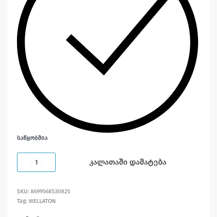
ᲡᲐᲬᲧᲝᲑᲨᲘᲐ
კალათაში დამატება
8699568530825
Tag:
WELLATON