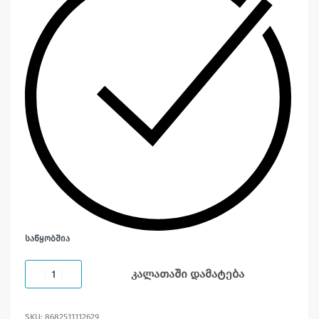
ᲡᲐᲬᲧᲝᲑᲨᲘᲐ
კალათაში დამატება
8682511112629