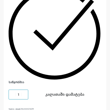
ᲡᲐᲬᲧᲝᲑᲨᲘᲐ
კალათაში დამატება
8682511112377