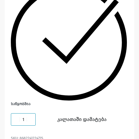
ᲡᲐᲬᲧᲝᲑᲨᲘᲐ
კალათაში დამატება
8682241224715