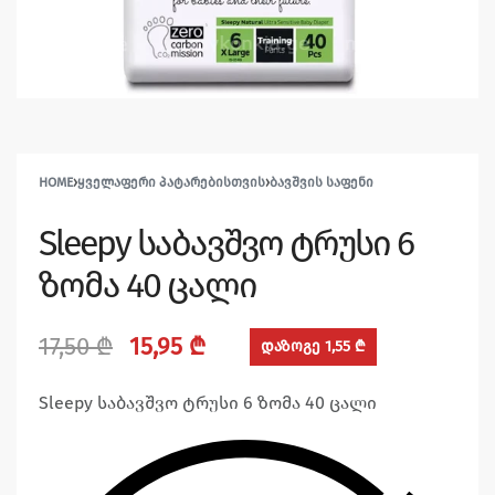
HOME
›
ᲧᲕᲔᲚᲐᲤᲔᲠᲘ ᲞᲐᲢᲐᲠᲔᲑᲘᲡᲗᲕᲘᲡ
›
ᲑᲐᲕᲨᲕᲘᲡ ᲡᲐᲤᲔᲜᲘ
Sleepy საბავშვო ტრუსი 6
ზომა 40 ცალი
17,50
₾
15,95
₾
დაზოგე 1,55 ₾
Sleepy საბავშვო ტრუსი 6 ზომა 40 ცალი