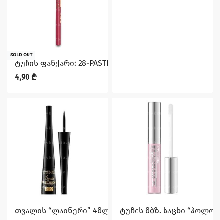
SOLD OUT
ტუჩის ფანქარი: 28-PASTEL PINK ჯგუფიდან MAX INTENS
4,90
₾
თვალის “ლაინერი” 4მლ EVELINE
ტუჩის მბზ. საცხი “ჰოლოგ