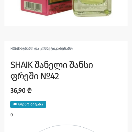
HOME
›
ᲡᲣᲜᲐᲛᲝ ᲓᲐ ᲙᲝᲡᲛᲔᲢᲘᲙᲐ
›
ᲡᲣᲜᲐᲛᲝ
SHAIK შანელი შანსი
ფრეში №42
36,90
₾
🚚 უფასო მიტანა
0