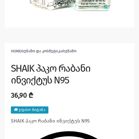
HOME
›
ᲡᲣᲜᲐᲛᲝ ᲓᲐ ᲙᲝᲡᲛᲔᲢᲘᲙᲐ
›
ᲡᲣᲜᲐᲛᲝ
SHAIK პაკო რაბანი
ინვიქტუს N95
36,90
₾
🚚 უფასო მიტანა
SHAIK პაკო რაბანი ინვიქტუს N95