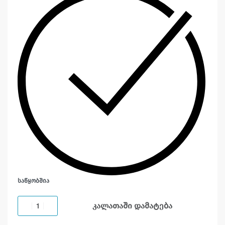
ᲡᲐᲬᲧᲝᲑᲨᲘᲐ
კალათაში დამატება