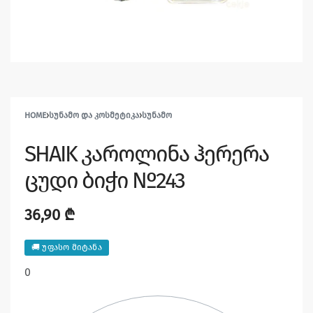
HOME
›
ᲡᲣᲜᲐᲛᲝ ᲓᲐ ᲙᲝᲡᲛᲔᲢᲘᲙᲐ
›
ᲡᲣᲜᲐᲛᲝ
SHAIK კაროლინა ჰერერა
ცუდი ბიჭი №243
36,90
₾
🚚 უფასო მიტანა
0