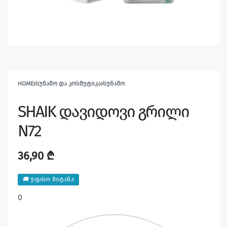
HOME
›
ᲡᲣᲜᲐᲛᲝ ᲓᲐ ᲙᲝᲡᲛᲔᲢᲘᲙᲐ
›
ᲡᲣᲜᲐᲛᲝ
SHAIK დავიდოვი გრილი
N72
36,90
₾
🚚 უფასო მიტანა
0