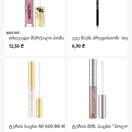
SOLD OUT
თხევადი მქრქალი პომადა ჰიალურონის მჟავით No12 სე
ევე მაქს პრეცისიონ- თვ
12,50
₾
6,90
₾
ტუჩის საცხი № 600 BB MAGIC GLOSS, 9 მლ EVELINE
ტუჩის მბზ. საცხი “ჰოლოგ