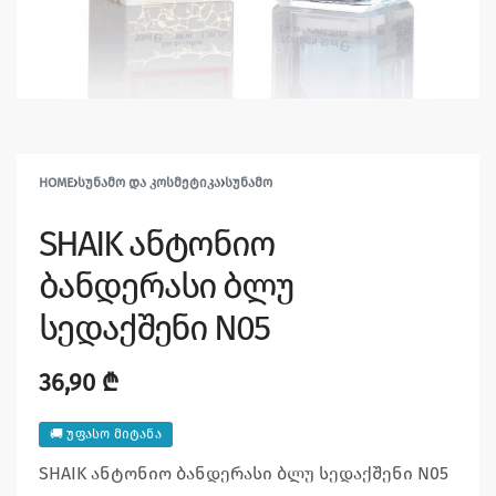
HOME
›
ᲡᲣᲜᲐᲛᲝ ᲓᲐ ᲙᲝᲡᲛᲔᲢᲘᲙᲐ
›
ᲡᲣᲜᲐᲛᲝ
SHAIK ანტონიო
ბანდერასი ბლუ
სედაქშენი N05
36,90
₾
🚚 უფასო მიტანა
SHAIK ანტონიო ბანდერასი ბლუ სედაქშენი N05