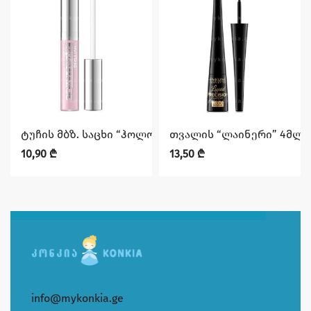
ტუჩის მბზ. საცხი “ჰოლოგრაფიკ ბრილიანტი” N54 EVE
თვალის “ლაინერი” 4მლ E
10,90
₾
13,50
₾
info@mykonkia.ge