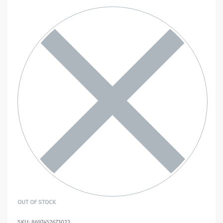
OUT OF STOCK
8697452673023