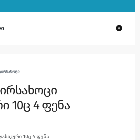
ბი
0
ᲕᲘᲠᲡᲐᲮᲝᲪᲘ
ვირსახოცი
ი 10ც 4 ფენა
ლასიკური 10ც 4 ფენა