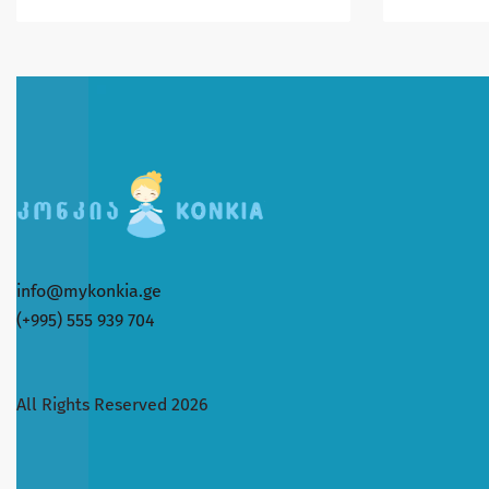
info@mykonkia.ge
(+995) 555 939 704
All Rights Reserved 2026