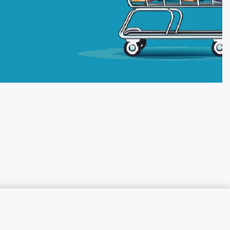
კალათაში დამატება
ᲡᲐᲬᲧᲝᲑᲨᲘᲐ