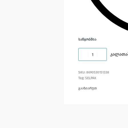
ᲡᲐᲬᲧᲝᲑᲨᲘᲐ
კალათა
8690530151338
Tag:
SELPAK
გააზიარეთ