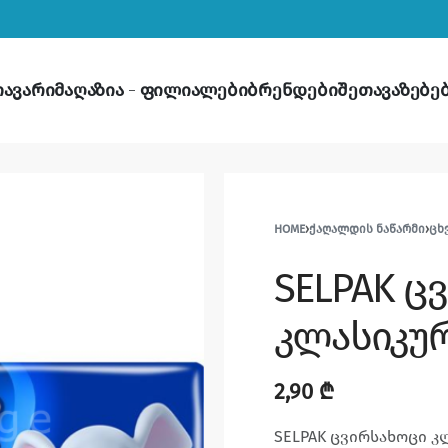
თავარი
მაღაზია
ფილიალები
ბრენდები
შეთავაზებე
HOME
›
ᲥᲐᲦᲐᲚᲓᲘᲡ ᲜᲐᲬᲐᲠᲛᲘ
›
ᲪᲮ
SELPAK ც
კლასიკურ
2,90
₾
SELPAK ცვირსახოცი კ