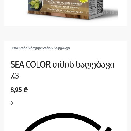
HOME
›
ᲗᲛᲘᲡ ᲛᲝᲕᲚᲐ
›
ᲗᲛᲘᲡ ᲡᲐᲦᲔᲑᲐᲕᲘ
SEA COLOR თმის საღებავი
7.3
8,95
₾
0