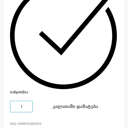
ᲡᲐᲬᲧᲝᲑᲨᲘᲐ
კალათაში დამატება
8698753382003