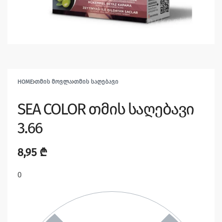
HOME
›
ᲗᲛᲘᲡ ᲛᲝᲕᲚᲐ
›
ᲗᲛᲘᲡ ᲡᲐᲦᲔᲑᲐᲕᲘ
SEA COLOR თმის საღებავი
3.66
8,95
₾
0