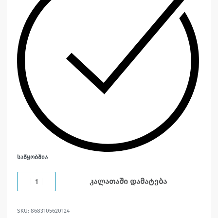
ᲡᲐᲬᲧᲝᲑᲨᲘᲐ
კალათაში დამატება
8683105620124