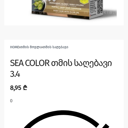
HOME
›
ᲗᲛᲘᲡ ᲛᲝᲕᲚᲐ
›
ᲗᲛᲘᲡ ᲡᲐᲦᲔᲑᲐᲕᲘ
SEA COLOR თმის საღებავი
3.4
8,95
₾
0