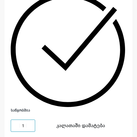
ᲡᲐᲬᲧᲝᲑᲨᲘᲐ
კალათაში დამატება