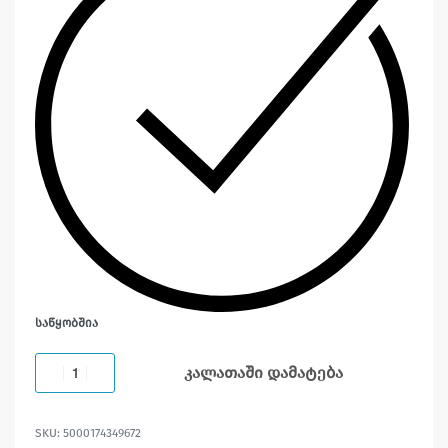
ᲡᲐᲬᲧᲝᲑᲨᲘᲐ
კალათაში დამატება
5000174349672