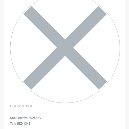
OUT OF STOCK
8697926025389
Tag:
RED ONE