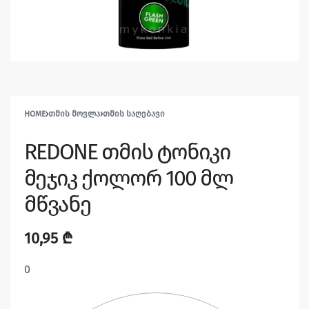
HOME
›
ᲗᲛᲘᲡ ᲛᲝᲕᲚᲐ
›
ᲗᲛᲘᲡ ᲡᲐᲦᲔᲑᲐᲕᲘ
REDONE თმის ტონიკი
მეჯიკ ქოლორ 100 მლ
მწვანე
10,95
₾
0