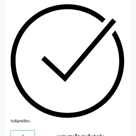
ᲡᲐᲬᲧᲝᲑᲨᲘᲐ