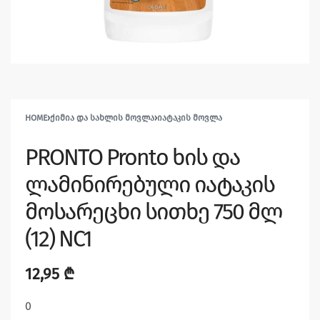
HOME
›
ᲥᲘᲛᲘᲐ ᲓᲐ ᲡᲐᲮᲚᲘᲡ ᲛᲝᲕᲚᲐ
›
ᲘᲐᲢᲐᲙᲘᲡ ᲛᲝᲕᲚᲐ
PRONTO Pronto ხის და
ლამინირებული იატაკის
მოსარეცხი სითხე 750 მლ
(12) NC1
12,95
₾
0