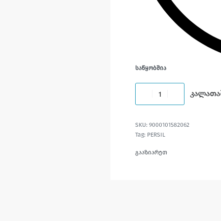
ᲡᲐᲬᲧᲝᲑᲨᲘᲐ
კალათა
9000101582062
Tag:
PERSIL
გააზიარეთ