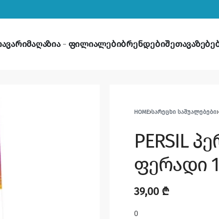
თავარი
მაღაზია
ფილიალები
ბრენდები
შეთავაზებე
HOME
›
ᲡᲐᲠᲔᲪᲮᲘ ᲡᲐᲨᲣᲐᲚᲔᲑᲔᲑᲘ
›
PERSIL პ
ფერადი 10
39,00
₾
0