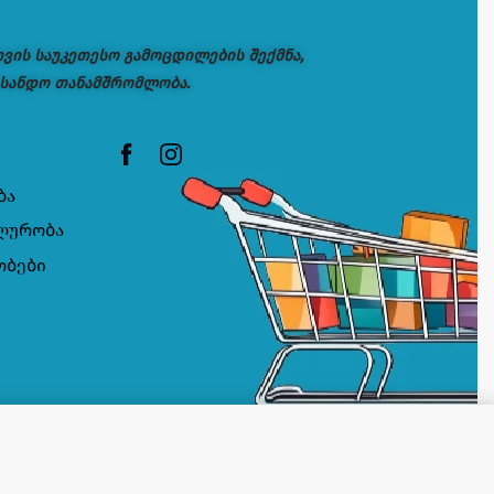
თვის საუკეთესო გამოცდილების შექმნა,
 სანდო თანამშრომლობა.
ბა
ლურობა
ობები
კალათაში დამატება
ᲡᲐᲬᲧᲝᲑᲨᲘᲐ