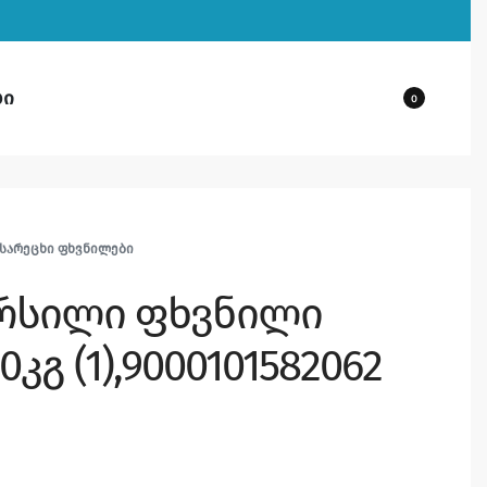
ბი
0
ᲡᲐᲠᲔᲪᲮᲘ ᲤᲮᲕᲜᲘᲚᲔᲑᲘ
ერსილი ფხვნილი
კგ (1),9000101582062