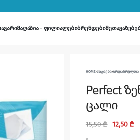
თავარი
მაღაზია
ფილიალები
ბრენდები
შეთავაზებე
HOME
›
ᲰᲘᲒᲘᲔᲜᲐ
›
ᲖᲠᲓᲐᲡᲠᲣᲚᲗᲐ Ს
Perfect ზე
ცალი
15,50
₾
12,50
₾