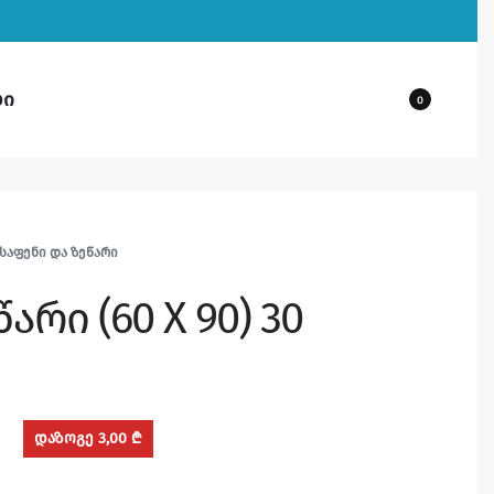
ბი
0
ᲐᲤᲔᲜᲘ ᲓᲐ ᲖᲔᲬᲐᲠᲘ
წარი (60 X 90) 30
დაზოგე 3,00 ₾