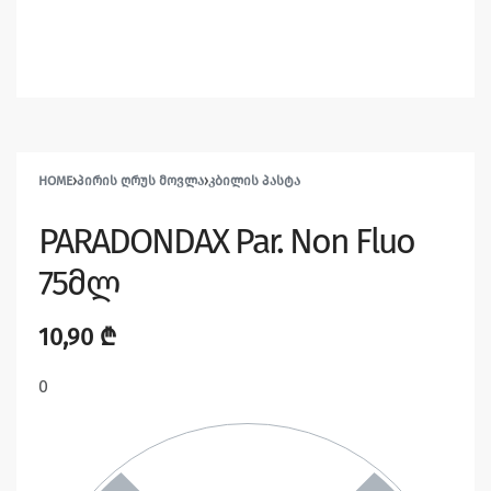
HOME
›
ᲞᲘᲠᲘᲡ ᲦᲠᲣᲡ ᲛᲝᲕᲚᲐ
›
ᲙᲑᲘᲚᲘᲡ ᲞᲐᲡᲢᲐ
PARADONDAX Par. Non Fluo
75მლ
10,90
₾
0