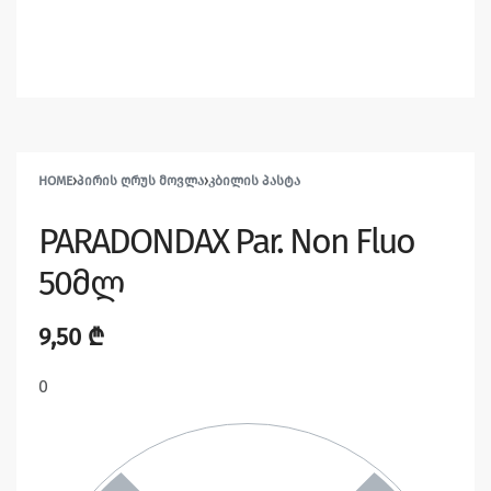
HOME
›
ᲞᲘᲠᲘᲡ ᲦᲠᲣᲡ ᲛᲝᲕᲚᲐ
›
ᲙᲑᲘᲚᲘᲡ ᲞᲐᲡᲢᲐ
PARADONDAX Par. Non Fluo
50მლ
9,50
₾
0