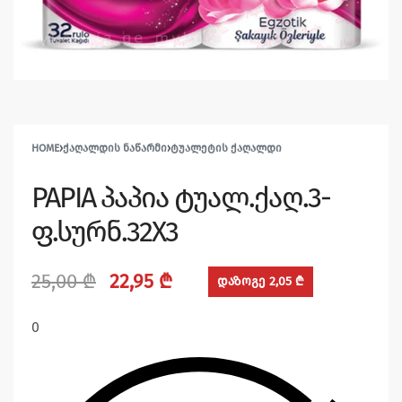
HOME
›
ᲥᲐᲦᲐᲚᲓᲘᲡ ᲜᲐᲬᲐᲠᲛᲘ
›
ᲢᲣᲐᲚᲔᲢᲘᲡ ᲥᲐᲦᲐᲚᲓᲘ
PAPIA პაპია ტუალ.ქაღ.3-
ფ.სურნ.32X3
25,00
₾
22,95
₾
დაზოგე 2,05 ₾
0