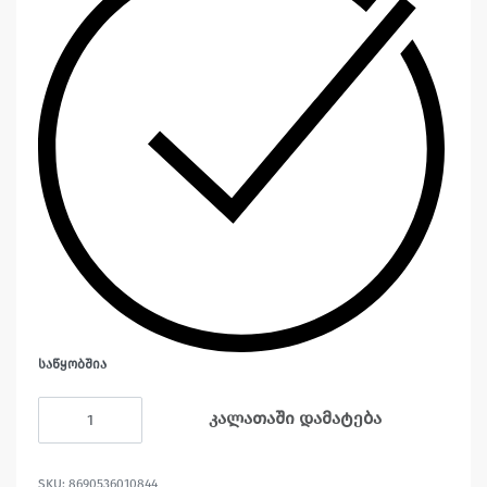
ᲡᲐᲬᲧᲝᲑᲨᲘᲐ
კალათაში დამატება
8690536010844