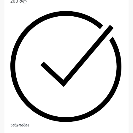
200 მლ
ᲡᲐᲬᲧᲝᲑᲨᲘᲐ