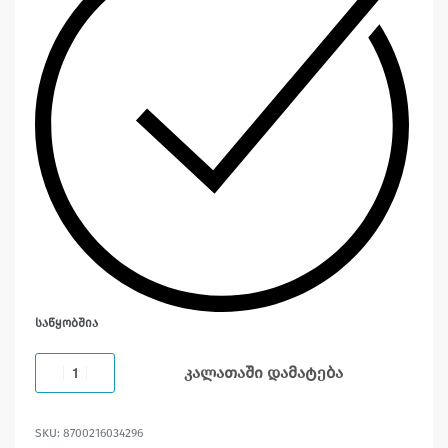
ᲡᲐᲬᲧᲝᲑᲨᲘᲐ
კალათაში დამატება
8700216034296