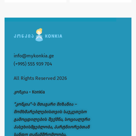
info@mykonkia.ge
(+995) 555 939 704
All Rights Reserved 2026
კონკია • Konkia
“კონკია“-ს მთავარი მიზანია –
მომხმარებლებისთვის საუკეთესო
გამოცდილების შექმნა, სოციალური
პასუხისმგებლობა, პარტნიორებთან
სანდო თანამშრომლობა.