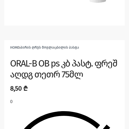
HOME
›
ᲞᲘᲠᲘᲡ ᲦᲠᲣᲡ ᲛᲝᲕᲚᲐ
›
ᲙᲑᲘᲚᲘᲡ ᲞᲐᲡᲢᲐ
ORAL-B OB ps კბ პასტ. ფრეშ
აღდგ თეთრ 75მლ
8,50
₾
0