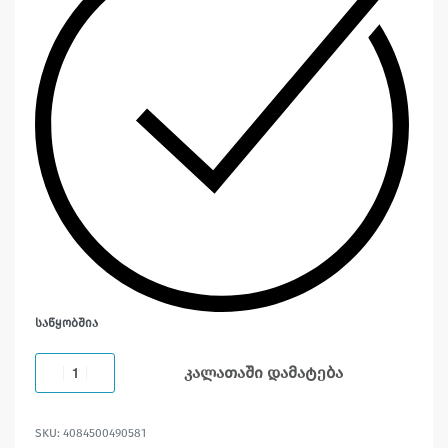
ᲡᲐᲬᲧᲝᲑᲨᲘᲐ
კალათაში დამატება
4084500490581