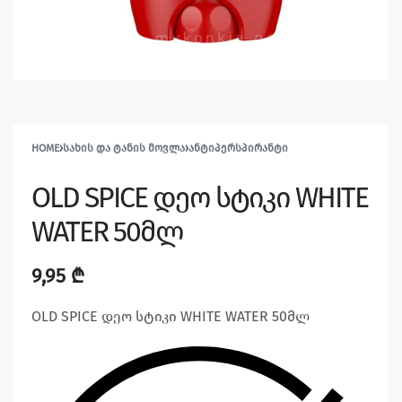
HOME
›
ᲡᲐᲮᲘᲡ ᲓᲐ ᲢᲐᲜᲘᲡ ᲛᲝᲕᲚᲐ
›
ᲐᲜᲢᲘᲞᲔᲠᲡᲞᲘᲠᲐᲜᲢᲘ
OLD SPICE დეო სტიკი WHITE
WATER 50მლ
9,95
₾
OLD SPICE დეო სტიკი WHITE WATER 50მლ