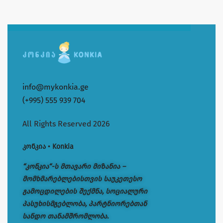
info@mykonkia.ge
(+995) 555 939 704
All Rights Reserved 2026
კონკია • Konkia
“კონკია“-ს მთავარი მიზანია –
მომხმარებლებისთვის საუკეთესო
გამოცდილების შექმნა, სოციალური
პასუხისმგებლობა, პარტნიორებთან
სანდო თანამშრომლობა.