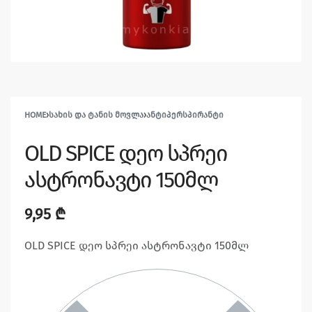
HOME
›
ᲡᲐᲮᲘᲡ ᲓᲐ ᲢᲐᲜᲘᲡ ᲛᲝᲕᲚᲐ
›
ᲐᲜᲢᲘᲞᲔᲠᲡᲞᲘᲠᲐᲜᲢᲘ
OLD SPICE დეო სპრეი
ასტრონავტი 150მლ
9,95
₾
OLD SPICE დეო სპრეი ასტრონავტი 150მლ