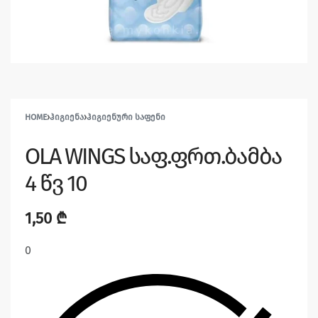
HOME
›
ᲰᲘᲒᲘᲔᲜᲐ
›
ᲰᲘᲒᲘᲔᲜᲣᲠᲘ ᲡᲐᲤᲔᲜᲘ
OLA WINGS საფ.ფრთ.ბამბა
4 წვ 10
1,50
₾
0