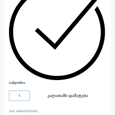
ᲡᲐᲬᲧᲝᲑᲨᲘᲐ
კალათაში დამატება
4680007632006