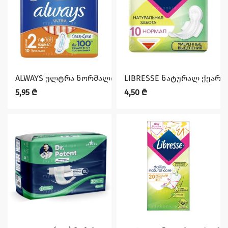
ALWAYS ულტრა ნორმალი 10ც
LIBRESSE ნატურალ ქეარ 
5,95
₾
4,50
₾
დაზოგე 3,75 ₾