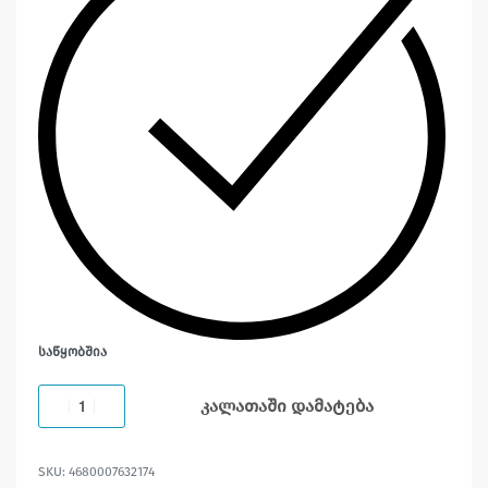
ᲡᲐᲬᲧᲝᲑᲨᲘᲐ
კალათაში დამატება
4680007632174