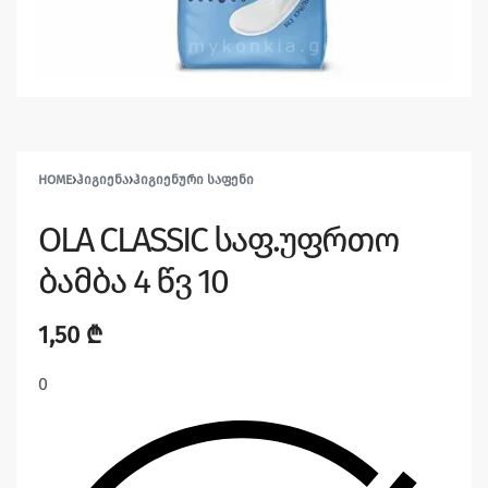
HOME
›
ᲰᲘᲒᲘᲔᲜᲐ
›
ᲰᲘᲒᲘᲔᲜᲣᲠᲘ ᲡᲐᲤᲔᲜᲘ
OLA CLASSIC საფ.უფრთო
ბამბა 4 წვ 10
1,50
₾
0