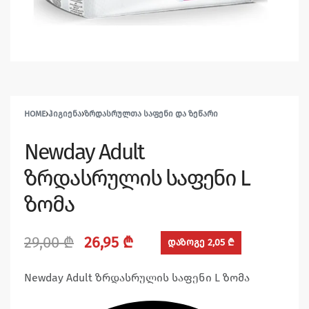
HOME
›
ᲰᲘᲒᲘᲔᲜᲐ
›
ᲖᲠᲓᲐᲡᲠᲣᲚᲗᲐ ᲡᲐᲤᲔᲜᲘ ᲓᲐ ᲖᲔᲬᲐᲠᲘ
Newday Adult
ზრდასრულის საფენი L
ზომა
29,00
₾
26,95
₾
დაზოგე 2,05 ₾
Newday Adult ზრდასრულის საფენი L ზომა