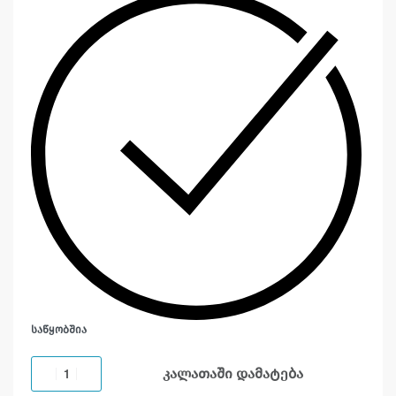
ᲡᲐᲬᲧᲝᲑᲨᲘᲐ
კალათაში დამატება