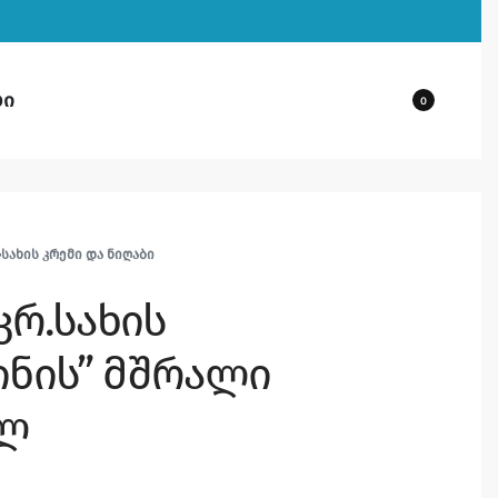
ბი
0
›
ᲡᲐᲮᲘᲡ ᲙᲠᲔᲛᲘ ᲓᲐ ᲜᲘᲦᲐᲑᲘ
კრ.სახის
ნის” მშრალი
მლ