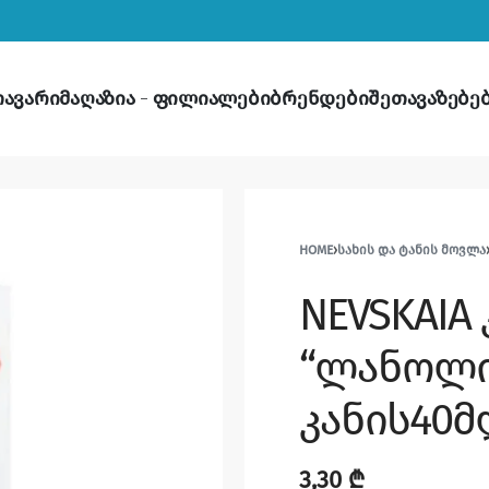
თავარი
მაღაზია
ფილიალები
ბრენდები
შეთავაზებე
HOME
›
ᲡᲐᲮᲘᲡ ᲓᲐ ᲢᲐᲜᲘᲡ ᲛᲝᲕᲚᲐ
NEVSKAIA 
“ლანოლი
კანის40
3,30
₾