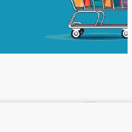
3,30
₾
OUT OF STOCK