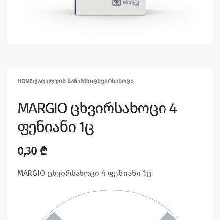
HOME
›
ᲥᲐᲦᲐᲚᲓᲘᲡ ᲜᲐᲬᲐᲠᲛᲘ
›
ᲪᲮᲕᲘᲠᲡᲐᲮᲝᲪᲘ
MARGIO ცხვირსახოცი 4
ფენიანი 1ც
0,30
₾
MARGIO ცხვირსახოცი 4 ფენიანი 1ც