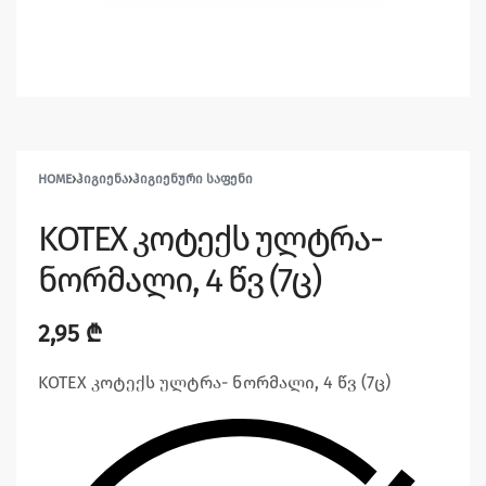
HOME
›
ᲰᲘᲒᲘᲔᲜᲐ
›
ᲰᲘᲒᲘᲔᲜᲣᲠᲘ ᲡᲐᲤᲔᲜᲘ
KOTEX კოტექს ულტრა-
ნორმალი, 4 წვ (7ც)
2,95
₾
KOTEX კოტექს ულტრა- ნორმალი, 4 წვ (7ც)