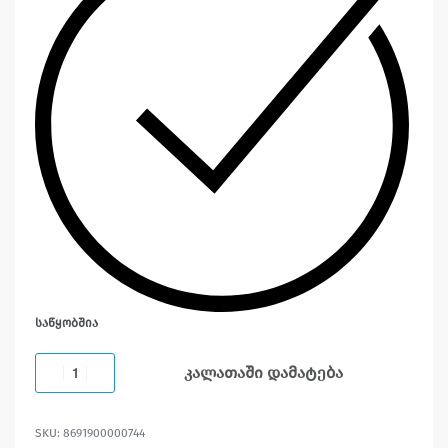
ᲡᲐᲬᲧᲝᲑᲨᲘᲐ
კალათაში დამატება
8691900000744