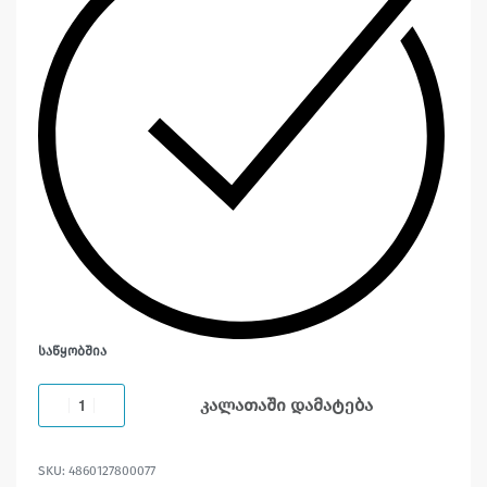
ᲡᲐᲬᲧᲝᲑᲨᲘᲐ
კალათაში დამატება
4860127800077