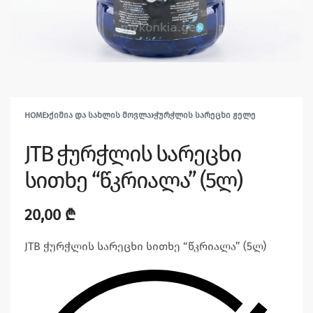
HOME
›
ᲥᲘᲛᲘᲐ ᲓᲐ ᲡᲐᲮᲚᲘᲡ ᲛᲝᲕᲚᲐ
›
ᲭᲣᲠᲭᲚᲘᲡ ᲡᲐᲠᲔᲪᲮᲘ ᲟᲔᲚᲔ
JTB ჭურჭლის სარეცხი
სითხე “წკრიალა” (5ლ)
20,00
₾
JTB ჭურჭლის სარეცხი სითხე “წკრიალა” (5ლ)