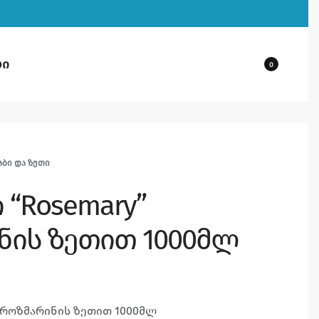
ბი
0
ᲐᲑᲘ ᲓᲐ ᲖᲔᲗᲘ
 “Rosemary”
ნის ზეთით 1000მლ
” როზმარინის ზეთით 1000მლ