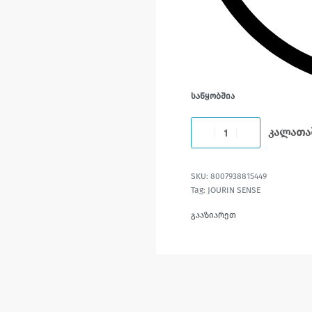
ᲡᲐᲬᲧᲝᲑᲨᲘᲐ
კალათა
8007938815449
Tag:
JOURIN SENSE
გააზიარეთ