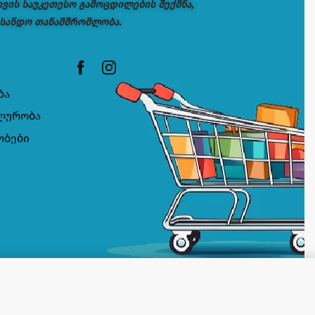
თვის საუკეთესო გამოცდილების შექმნა,
 სანდო თანამშრომლობა.
ბა
ლურობა
ობები
კალათაში დამატება
ᲡᲐᲬᲧᲝᲑᲨᲘᲐ