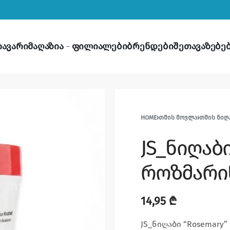
თავარი
მაღაზია
ფილიალები
ბრენდები
შეთავაზებე
HOME
›
ᲗᲛᲘᲡ ᲛᲝᲕᲚᲐ
›
ᲗᲛᲘᲡ ᲜᲘᲦ
JS_ნიღაბი
როზმარი
14,95
₾
JS_ნიღაბი “Rosemary