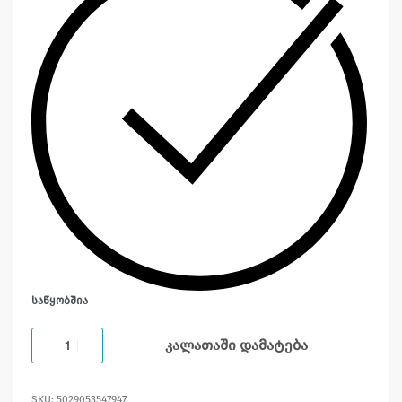
ᲡᲐᲬᲧᲝᲑᲨᲘᲐ
კალათაში დამატება
5029053547947