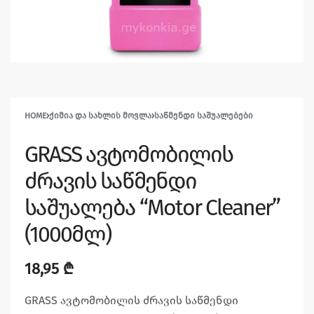
HOME
›
ᲥᲘᲛᲘᲐ ᲓᲐ ᲡᲐᲮᲚᲘᲡ ᲛᲝᲕᲚᲐ
›
ᲡᲐᲬᲛᲔᲜᲓᲘ ᲡᲐᲨᲣᲐᲚᲔᲑᲔᲑᲘ
GRASS ავტომობილის
ძრავის საწმენდი
საშუალება “Motor Cleaner”
(1000მლ)
18,95
₾
GRASS ავტომობილის ძრავის საწმენდი