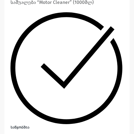
საშუალება “Motor Cleaner” (1000მლ)
ᲡᲐᲬᲧᲝᲑᲨᲘᲐ