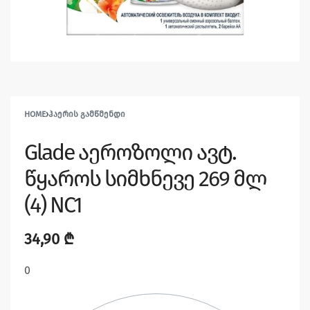
HOME
›
ᲰᲐᲔᲠᲘᲡ ᲒᲐᲛᲬᲛᲔᲜᲓᲘ
Glade აეროზოლი ავტ.
წყაროს სიმხნევე 269 მლ
(4) NC1
34,90
₾
0