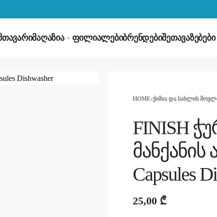
მთავარი
მაღაზია
ფილიალები
ბრენდები
შეთავაზებები
HOME
›
ᲥᲘᲛᲘᲐ ᲓᲐ ᲡᲐᲮᲚᲘᲡ ᲛᲝᲕᲚ
FINISH ჭ
მანქანის 
Capsules D
25,00
₾