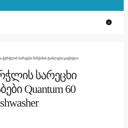
0
Ა
›
ᲭᲣᲠᲭᲚᲘᲡ ᲡᲐᲠᲔᲪᲮᲘ ᲛᲐᲜᲥᲐᲜᲘᲡ ᲢᲐᲑᲚᲔᲢᲘ/ᲙᲐᲤᲡᲣᲚᲐ
ურჭლის სარეცხი
აბები Quantum 60
ishwasher