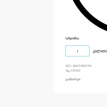
ᲡᲐᲬᲧᲝᲑᲨᲘᲐ
კალათა
8682539003794
Tag:
FINISH
გააზიარეთ