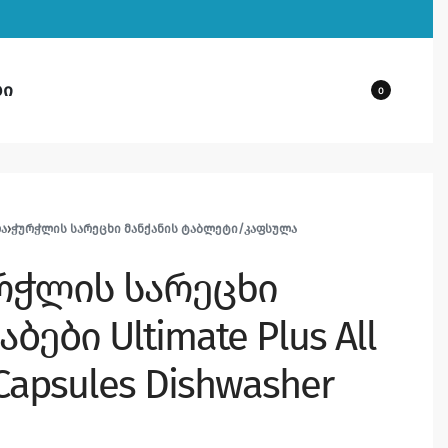
ბი
0
ᲚᲐ
›
ᲭᲣᲠᲭᲚᲘᲡ ᲡᲐᲠᲔᲪᲮᲘ ᲛᲐᲜᲥᲐᲜᲘᲡ ᲢᲐᲑᲚᲔᲢᲘ/ᲙᲐᲤᲡᲣᲚᲐ
ურჭლის სარეცხი
ბები Ultimate Plus All
 Capsules Dishwasher