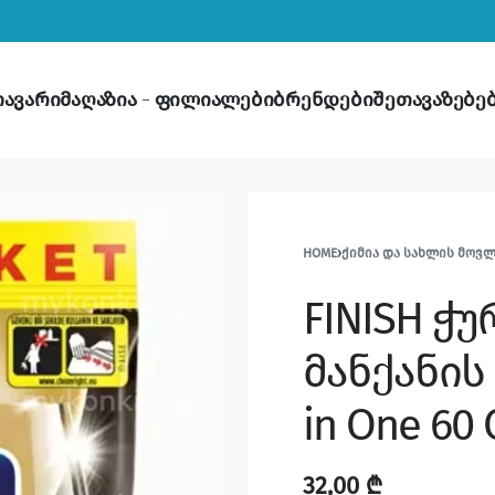
თავარი
მაღაზია
ფილიალები
ბრენდები
შეთავაზებე
HOME
›
ᲥᲘᲛᲘᲐ ᲓᲐ ᲡᲐᲮᲚᲘᲡ ᲛᲝᲕ
FINISH ჭ
მანქანის ა
in One 60
32,00
₾