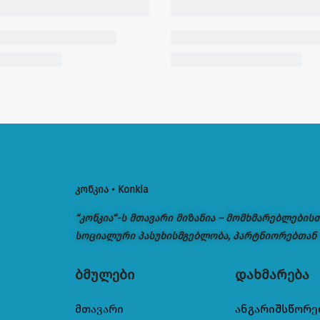
კონკია • Konkia
“კონკია“-ს მთავარი მიზანია – მომხმარებლების
სოციალური პასუხისმგებლობა, პარტნიორებთან
ბმულები
დახმარება
მთავარი
ანგარიშსწორე