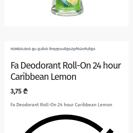
HOME
›
ᲡᲐᲮᲘᲡ ᲓᲐ ᲢᲐᲜᲘᲡ ᲛᲝᲕᲚᲐ
›
ᲐᲜᲢᲘᲞᲔᲠᲡᲞᲘᲠᲐᲜᲢᲘ
Fa Deodorant Roll-On 24 hour
Caribbean Lemon
3,75
₾
Fa Deodorant Roll-On 24 hour Caribbean Lemon