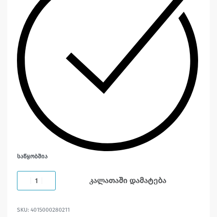
ᲡᲐᲬᲧᲝᲑᲨᲘᲐ
კალათაში დამატება
4015000280211