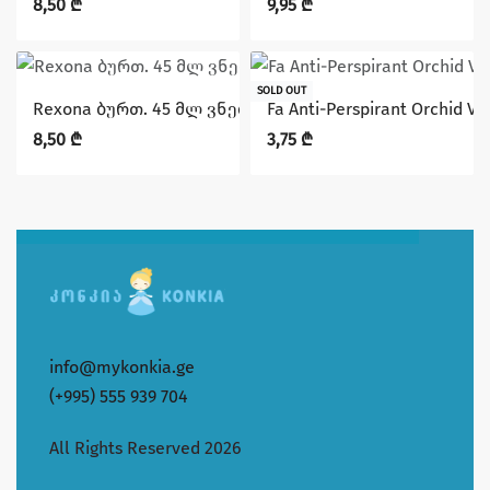
8,50
₾
9,95
₾
SOLD OUT
Rexona ბურთ. 45 მლ ვნება
Fa Anti-Perspirant Orchid Vi
8,50
₾
3,75
₾
info@mykonkia.ge
(+995) 555 939 704
All Rights Reserved 2026